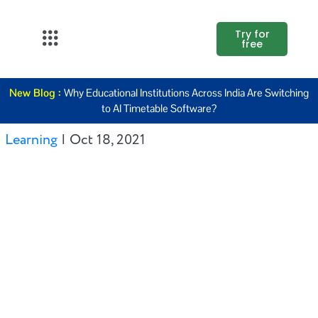
Try for
free
About Us
New Blog :
Why Educational Institutions Across India Are Switching
K12
to AI Timetable Software?
Higher
Learning
|
Oct 18, 2021
Education
Blogs
Support